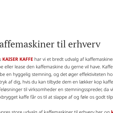
affemaskiner til erhverv
 
KAISER KAFFE
 har vi et bredt udvalg af kaffemaskine
e eller lease den kaffemaskine du gerne vil have. Kaffel
be en hyggelig stemning, og det øger effektiviteten hos
tryk af dig, hvis du kan tilbyde dem en lækker kop kaff
feløsninger til virksomheder en stemningsspreder, da vi 
skbrygget kaffe får os til at slappe af og føle os godt tilp
vores store udvalg af kaffemaskiner til erhverv her, og 