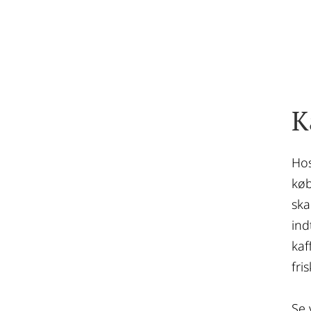
K
Hos
køb
ska
ind
kaf
fri
Se 