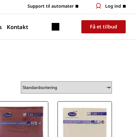
 Support til automater
Log ind
s
Kontakt
Få et tilbud