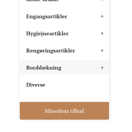
+
Engangsartikler
+
Hygiejneartikler
+
Rengøringsartikler
+
Borddækning
Diverse
Månedens tilbud