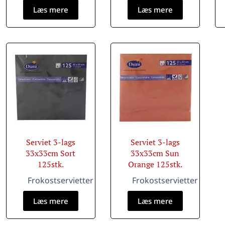
Læs mere
Læs mere
Serviet 3-lags
Serviet 3-lags
33x33cm Sort
33x33cm Sun
125stk.
Orange 125stk.
Frokostservietter
Frokostservietter
Læs mere
Læs mere