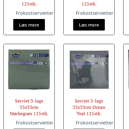
125stk.
125stk.
Frokostservietter
Frokostservietter
Læs mere
Læs mere
Serviet 3-lags
Serviet 3-lags
33x33cm
33x33cm Ocean
Mørkegrøn 125stk.
Teal 125stk.
Frokostservietter
Frokostservietter