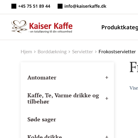
Fortsæt
+45 75 51 89 44
info@kaiserkaffe.dk
til
indhold
Produktkateg
Hjem
Borddækning
Servietter
Frokostservietter
F
+
Automater
Vise
Kaffe, Te, Varme drikke og
+
tilbehør
Søde sager
+
Kolde drikke