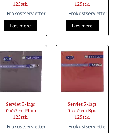
125stk.
125stk.
Frokostservietter
Frokostservietter
Læs mere
Læs mere
Serviet 3-lags
Serviet 3-lags
33x33cm Plum
33x33cm Rød
125stk.
125stk.
Frokostservietter
Frokostservietter