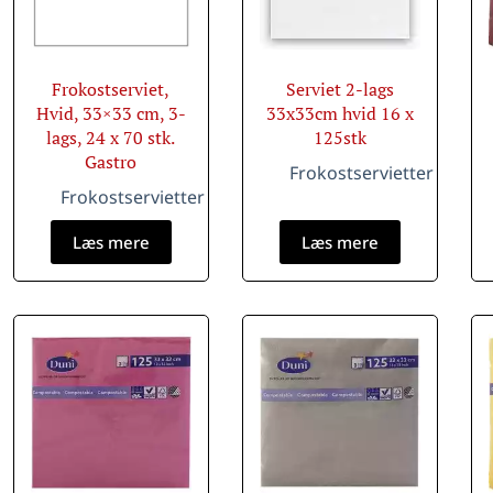
Frokostserviet,
Serviet 2-lags
Hvid, 33×33 cm, 3-
33x33cm hvid 16 x
lags, 24 x 70 stk.
125stk
Gastro
Frokostservietter
Frokostservietter
Læs mere
Læs mere