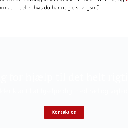
ormation, eller hvis du har nogle spørgsmål.
g for hjælp til det helt rigt
dder klar til at hjælpe dig med råd og vejle
Kontakt os