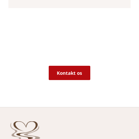
Er du i tvivl om, hvorvidt det er det 
rigtige produkt til dine behov?
Vi sidder klar til at hjælpe dig med råd og 
vejledning!
Kontakt os