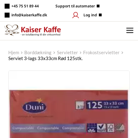
Fortsæt
+45 75 51 89 44
 Support til automater
til
indhold
info@kaiserkaffe.dk
Log ind
Hjem
Borddækning
Servietter
Frokostservietter
Serviet 3-lags 33x33cm Rød 125stk.