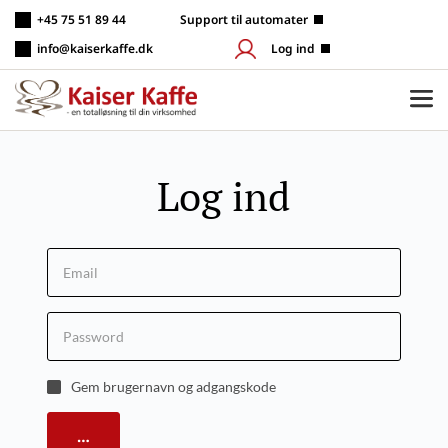
Fortsæt
+45 75 51 89 44
 Support til automater
til
indhold
info@kaiserkaffe.dk
Log ind
Log ind
Gem brugernavn og adgangskode
Login