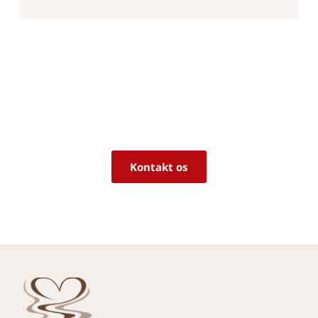
Er du i tvivl om, hvorvidt det er det 
rigtige produkt til dine behov?
Vi sidder klar til at hjælpe dig med råd og 
vejledning!
Kontakt os