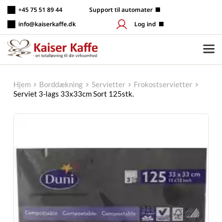
Fortsæt
+45 75 51 89 44
 Support til automater
til
indhold
info@kaiserkaffe.dk
Log ind
Hjem
Borddækning
Servietter
Frokostservietter
Serviet 3-lags 33x33cm Sort 125stk.