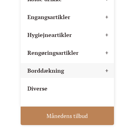
+
Engangsartikler
+
Hygiejneartikler
+
Rengøringsartikler
+
Borddækning
Diverse
Månedens tilbud