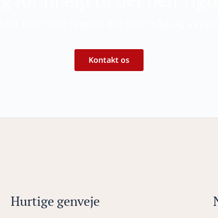
dder klar til at hjælpe dig med råd og vejle
Kontakt os
Hurtige genveje