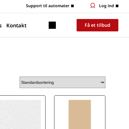
 Support til automater
Log ind
s
Kontakt
Få et tilbud