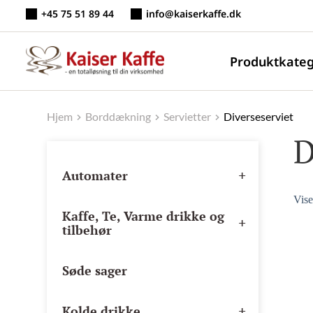
Fortsæt
+45 75 51 89 44
info@kaiserkaffe.dk
til
indhold
Produktkateg
Hjem
Borddækning
Servietter
Diverseserviet
D
+
Automater
Vise
Kaffe, Te, Varme drikke og
+
tilbehør
Søde sager
+
Kolde drikke