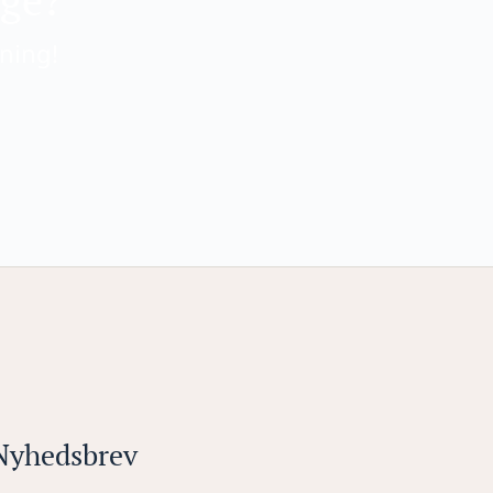
dning!
Nyhedsbrev