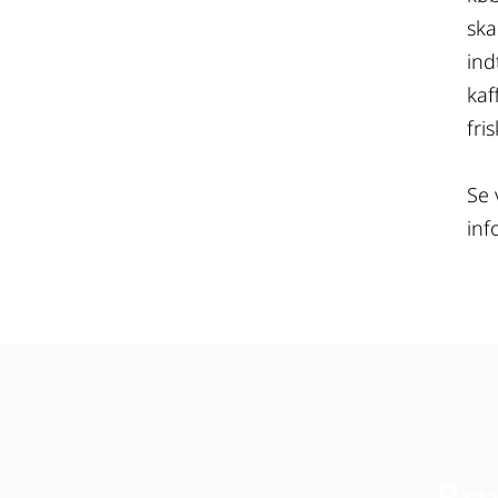
ska
ind
kaf
fri
Se 
inf
Bru