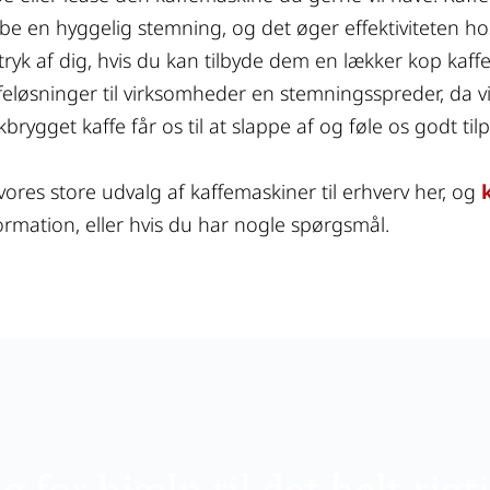
be en hyggelig stemning, og det øger effektiviteten hos
tryk af dig, hvis du kan tilbyde dem en lækker kop kaff
feløsninger til virksomheder en stemningsspreder, da vi 
skbrygget kaffe får os til at slappe af og føle os godt tilp
vores store udvalg af kaffemaskiner til erhverv her, og 
ormation, eller hvis du har nogle spørgsmål.
g for hjælp til det helt rigt