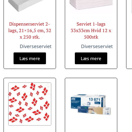
Dispenserserviet 2-
Serviet 1-lags
lags, 21×16,5 cm, 32
33x33cm Hvid 12 x
x 250 stk.
500stk
Diverseserviet
Diverseserviet
Læs mere
Læs mere