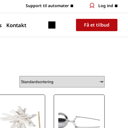
 Support til automater
Log ind
s
Kontakt
Få et tilbud