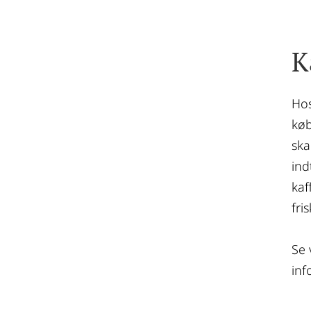
K
Hos
køb
ska
ind
kaf
fri
Se 
inf