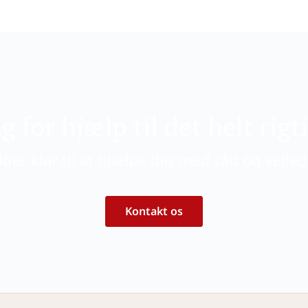
g for hjælp til det helt rigt
dder klar til at hjælpe dig med råd og vejle
Kontakt os