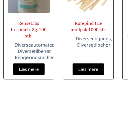
Rensetabs
Rørepind træ
friskmælk 8g. 100
uindpak 1000 stk
stk.
Diverseengangs
,
Diverseautomater
,
Diversetilbehør
Diversetilbehør
,
Rengøringsmidler
Læs mere
Læs mere