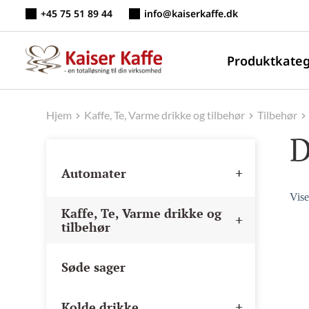
Fortsæt
+45 75 51 89 44
info@kaiserkaffe.dk
til
indhold
Produktkateg
Hjem
Kaffe, Te, Varme drikke og tilbehør
Tilbehør
D
+
Automater
Vise
Kaffe, Te, Varme drikke og
+
tilbehør
Søde sager
+
Kolde drikke