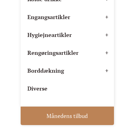
+
Engangsartikler
+
Hygiejneartikler
+
Rengøringsartikler
+
Borddækning
Diverse
Månedens tilbud