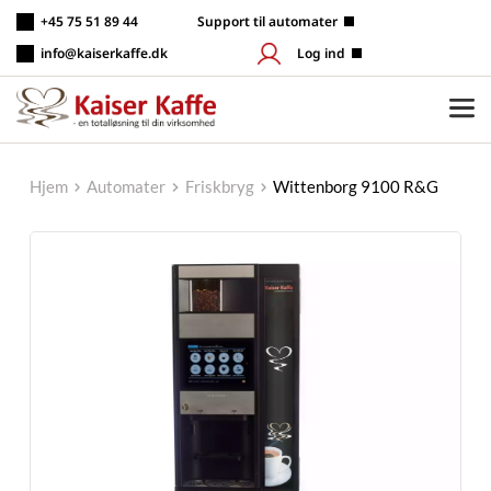
Fortsæt
+45 75 51 89 44
 Support til automater
til
indhold
info@kaiserkaffe.dk
Log ind
Hjem
Automater
Friskbryg
Wittenborg 9100 R&G