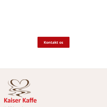
Er du i tvivl om, hvorvidt det er det 
rigtige produkt til dine behov?
Vi sidder klar til at hjælpe dig med råd og 
vejledning!
Kontakt os