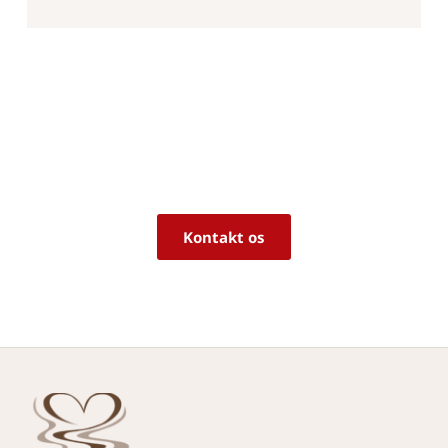
Er du i tvivl om, hvorvidt det er det 
rigtige produkt til dine behov?
Vi sidder klar til at hjælpe dig med råd og 
vejledning!
Kontakt os