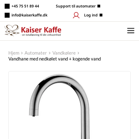
Fortsæt
+45 75 51 89 44
 Support til automater
til
indhold
info@kaiserkaffe.dk
Log ind
Hjem
Automater
Vandkølere
Vandhane med nedkølet vand + kogende vand