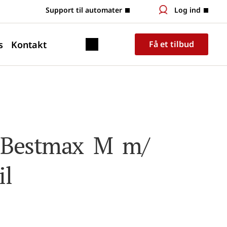
 Support til automater
Log ind
s
Kontakt
Få et tilbud
 Bestmax  M  m/ 
il