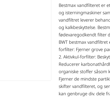
Bestmax vandfilteret er et
og isterningmaskiner sam
vandfiltret leverer beha
og kalkbeskyttelse. Bestma
fødevaregodkendt filter d
BWT bestmax vandfiltret er
forfilter: Fjerner grove pa
2. Aktivkul-forfilter: Bes
Reducerer karbonathårdhed
organiske stoffer såsom klo
Fjerner de mindste partik
skifter vandfilteret, og s
kan genbruge div. dele fra