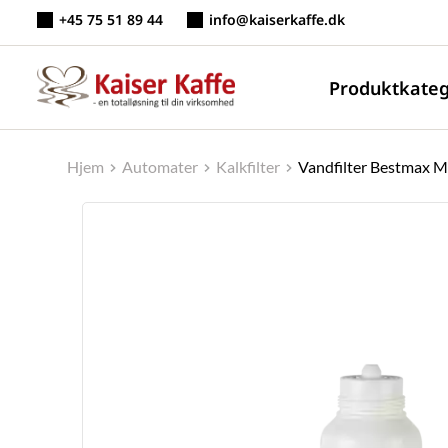
Fortsæt
+45 75 51 89 44
info@kaiserkaffe.dk
til
indhold
Produktkateg
Hjem
Automater
Kalkfilter
Vandfilter Bestmax M