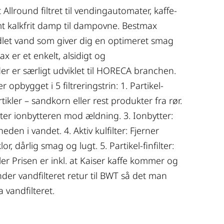
 Allround filtret til vendingautomater, kaffe-
t kalkfrit damp til dampovne. Bestmax
ndlet vand som giver dig en optimeret smag
x er et enkelt, alsidigt og
er er særligt udviklet til HORECA branchen.
 opbygget i 5 filtreringstrin: 1. Partikel-
rtikler – sandkorn eller rest produkter fra rør.
kytter ionbytteren mod ældning. 3. Ionbytter:
en i vandet. 4. Aktiv kulfilter: Fjerner
r, dårlig smag og lugt. 5. Partikel-finfilter:
ler Prisen er inkl. at Kaiser kaffe kommer og
ender vandfilteret retur til BWT så det man
 vandfilteret.