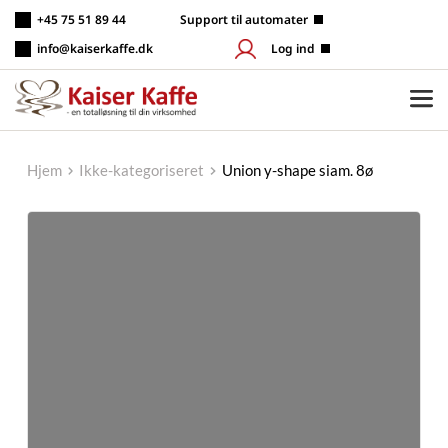
Fortsæt
+45 75 51 89 44
 Support til automater
til
indhold
info@kaiserkaffe.dk
Log ind
Hjem
Ikke-kategoriseret
Union y-shape siam. 8ø