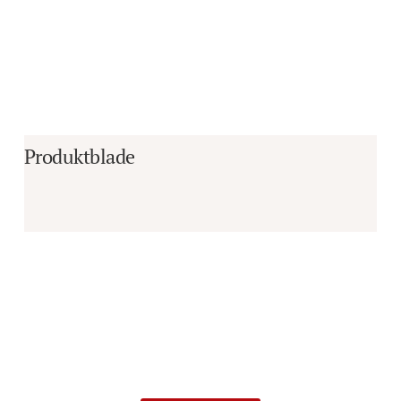
Produktblade
Er du i tvivl om, hvorvidt det er det 
rigtige produkt til dine behov?
Vi sidder klar til at hjælpe dig med råd og 
vejledning!