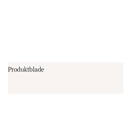
Produktblade
Er du i tvivl om, hvorvidt det er det 
rigtige produkt til dine behov?