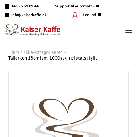
Fortsæt
+45 75 51 89 44
 Support til automater
til
indhold
info@kaiserkaffe.dk
Log ind
Hjem
Ikke-kategoriseret
Tallerken 18cm lam. 1000stk Incl statsafgift