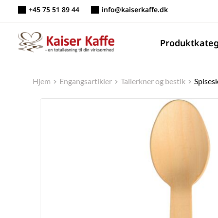
Fortsæt
+45 75 51 89 44
info@kaiserkaffe.dk
til
indhold
Produktkateg
Hjem
Engangsartikler
Tallerkner og bestik
Spises