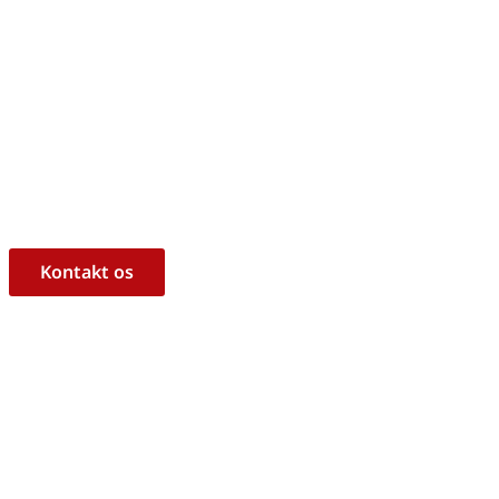
m, hvorvidt det er det rigtige 
ukt til dine behov?
l at hjælpe dig med råd og vejledning!
Kontakt os