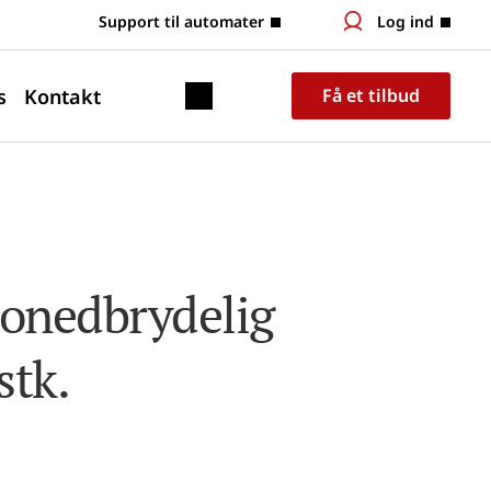
 Support til automater
Log ind
s
Kontakt
Få et tilbud
ionedbrydelig 
stk.