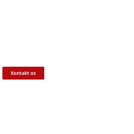
m, hvorvidt det er det rigtige 
ukt til dine behov?
l at hjælpe dig med råd og vejledning!
Kontakt os