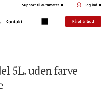
 Support til automater
Log ind
s
Kontakt
Få et tilbud
l 5L. uden farve 
e