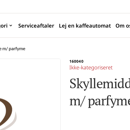
ori
Serviceaftaler
Lej en kaffeautomat
Om o
ve m/ parfyme
160040
Ikke-kategoriseret
Skyllemidde
m/ parfym