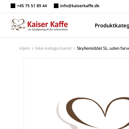
Fortsæt
+45 75 51 89 44
info@kaiserkaffe.dk
til
indhold
Produktkateg
Hjem
Ikke-kategoriseret
Skyllemiddel 5L. uden far