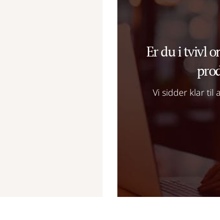
Er du i tvivl o
prod
Vi sidder klar ti