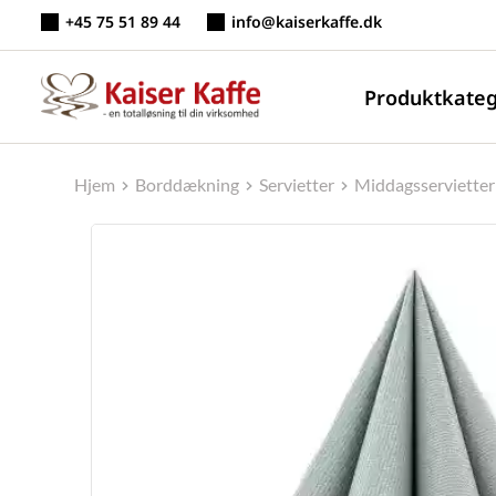
Fortsæt
+45 75 51 89 44
info@kaiserkaffe.dk
til
indhold
Produktkateg
Hjem
Borddækning
Servietter
Middagsservietter