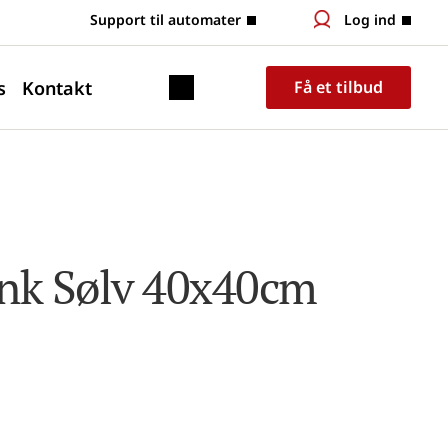
 Support til automater
Log ind
s
Kontakt
Få et tilbud
nk Sølv 40x40cm 