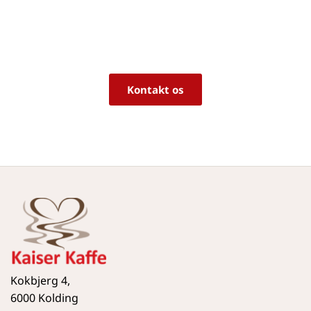
rigtige produkt til dine behov?
Vi sidder klar til at hjælpe dig med råd og 
vejledning!
Kontakt os
Kokbjerg 4,
6000 Kolding