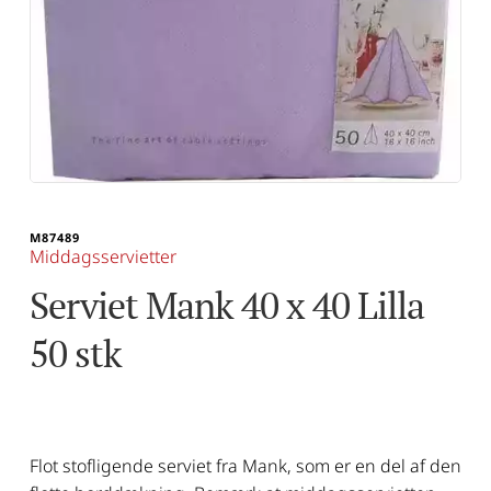
M87489
Middagsservietter
Serviet Mank 40 x 40 Lilla 
50 stk
Flot stofligende serviet fra Mank, som er en del af den