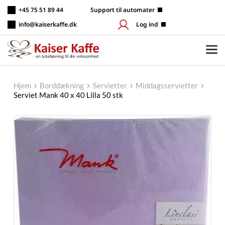
Fortsæt
+45 75 51 89 44
 Support til automater
til
indhold
info@kaiserkaffe.dk
Log ind
Hjem
Borddækning
Servietter
Middagsservietter
Serviet Mank 40 x 40 Lilla 50 stk