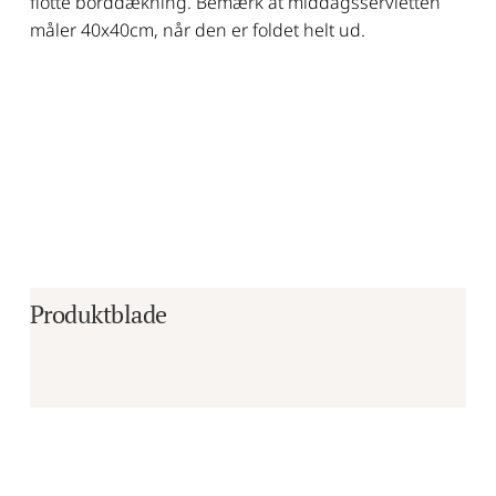
flotte borddækning. Bemærk at middagsservietten
måler 40x40cm, når den er foldet helt ud.
Produktblade
Er du i tvivl om, hvorvidt det er det 