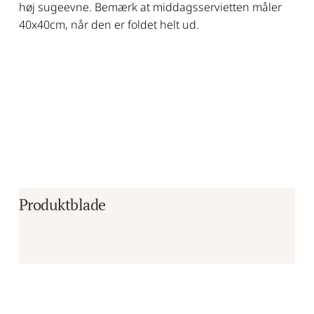
høj sugeevne. Bemærk at middagsservietten måler
40x40cm, når den er foldet helt ud.
Produktblade
Er du i tvivl om, hvorvidt det er det 