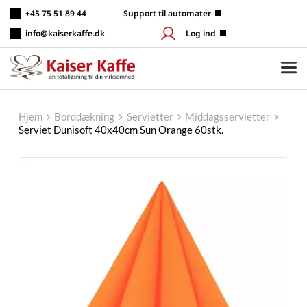
Fortsæt
+45 75 51 89 44
 Support til automater
til
indhold
info@kaiserkaffe.dk
Log ind
Hjem
Borddækning
Servietter
Middagsservietter
Serviet Dunisoft 40x40cm Sun Orange 60stk.