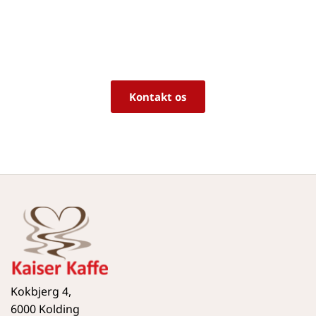
rigtige produkt til dine behov?
Vi sidder klar til at hjælpe dig med råd og 
vejledning!
Kontakt os
Kokbjerg 4,
6000 Kolding