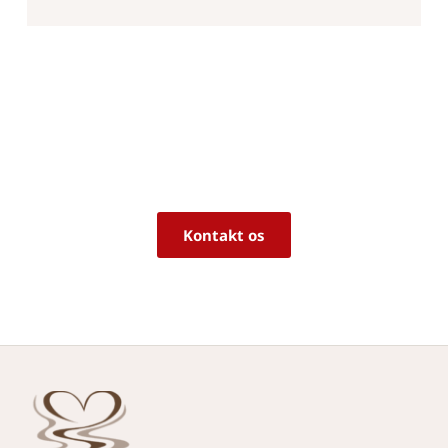
Er du i tvivl om, hvorvidt det er det 
rigtige produkt til dine behov?
Vi sidder klar til at hjælpe dig med råd og 
vejledning!
Kontakt os