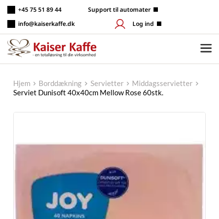
Fortsæt
+45 75 51 89 44
 Support til automater
til
indhold
info@kaiserkaffe.dk
Log ind
Hjem
Borddækning
Servietter
Middagsservietter
Serviet Dunisoft 40x40cm Mellow Rose 60stk.