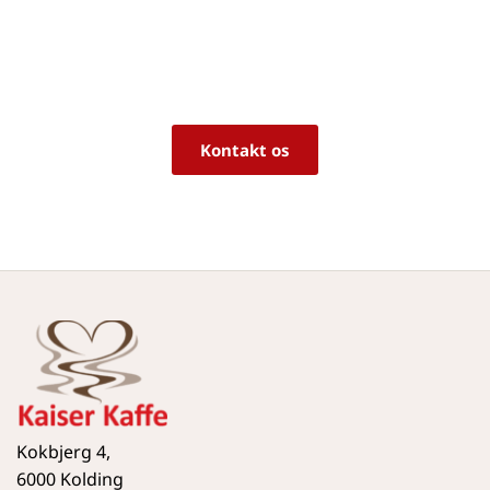
rigtige produkt til dine behov?
Vi sidder klar til at hjælpe dig med råd og 
vejledning!
Kontakt os
Kokbjerg 4,
6000 Kolding