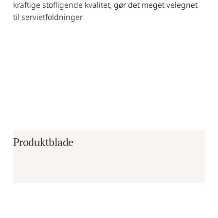
kraftige stofligende kvalitet, gør det meget velegnet
til servietfoldninger
Produktblade
Er du i tvivl om, hvorvidt det er det 