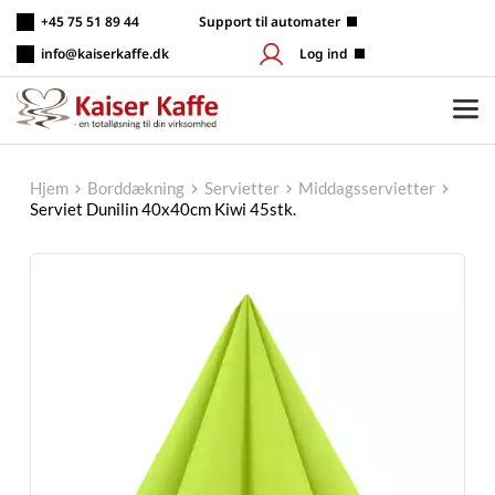
Fortsæt
+45 75 51 89 44
 Support til automater
til
indhold
info@kaiserkaffe.dk
Log ind
Hjem
Borddækning
Servietter
Middagsservietter
Serviet Dunilin 40x40cm Kiwi 45stk.