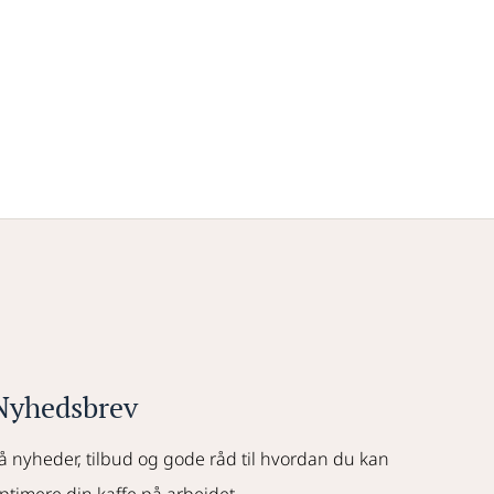
Nyhedsbrev
å nyheder, tilbud og gode råd til hvordan du kan 
ptimere din kaffe på arbejdet.