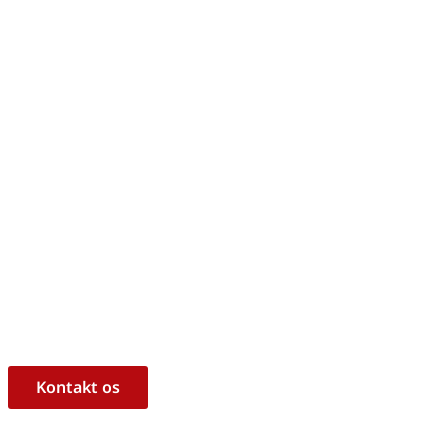
m, hvorvidt det er det rigtige 
ukt til dine behov?
l at hjælpe dig med råd og vejledning!
Kontakt os