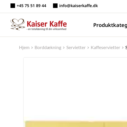
Fortsæt
+45 75 51 89 44
info@kaiserkaffe.dk
til
indhold
Produktkateg
Hjem
Borddækning
Servietter
Kaffeservietter