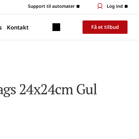
 Support til automater
Log ind
s
Kontakt
Få et tilbud
lags 24x24cm Gul 