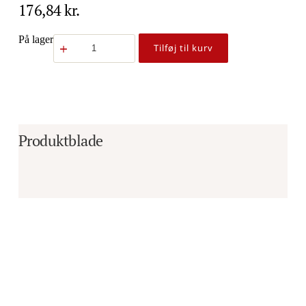
176,84
kr.
Scraper
På lager
Tilføj til kurv
Spring
9100
antal
Produktblade
Er du i tvivl om, hvorvidt det er det 
rigtige produkt til dine behov?
Vi sidder klar til at hjælpe dig med råd og 
vejledning!