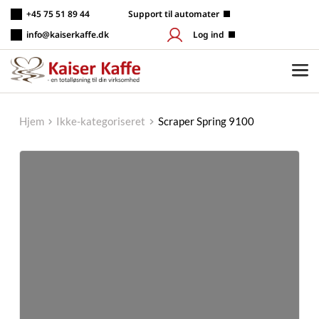
Fortsæt
+45 75 51 89 44
 Support til automater
til
indhold
info@kaiserkaffe.dk
Log ind
Hjem
Ikke-kategoriseret
Scraper Spring 9100