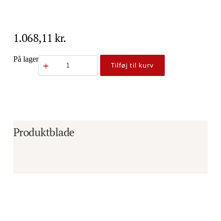
1.068,11
kr.
Piston
På lager
Tilføj til kurv
pakning
til
sigma
brygger
7100
antal
Produktblade
Er du i tvivl om, hvorvidt det er det 
rigtige produkt til dine behov?