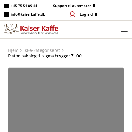
Fortsæt
+45 75 51 89 44
 Support til automater
til
indhold
info@kaiserkaffe.dk
Log ind
Hjem
Ikke-kategoriseret
Piston pakning til sigma brygger 7100