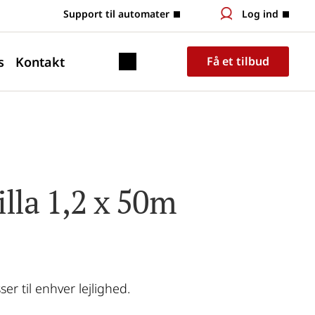
 Support til automater
Log ind
s
Kontakt
Få et tilbud
illa 1,2 x 50m
er til enhver lejlighed.