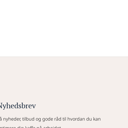
Nyhedsbrev
å nyheder, tilbud og gode råd til hvordan du kan 
ptimere din kaffe på arbejdet.