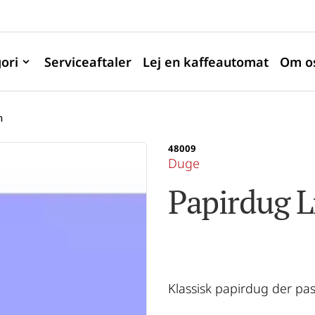
ori
Serviceaftaler
Lej en kaffeautomat
Om o
m
48009
Duge
Papirdug L
Klassisk papirdug der pass