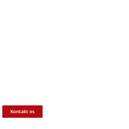
m, hvorvidt det er det rigtige 
ukt til dine behov?
l at hjælpe dig med råd og vejledning!
Kontakt os