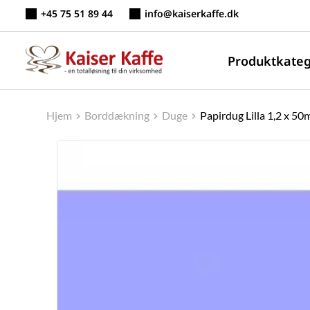
Fortsæt
+45 75 51 89 44
info@kaiserkaffe.dk
til
indhold
Produktkateg
Hjem
Borddækning
Duge
Papirdug Lilla 1,2 x 50