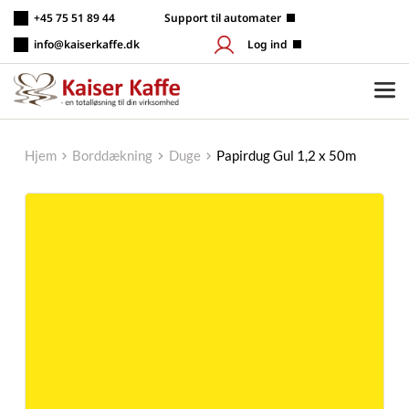
Fortsæt
+45 75 51 89 44
 Support til automater
til
indhold
info@kaiserkaffe.dk
Log ind
Hjem
Borddækning
Duge
Papirdug Gul 1,2 x 50m