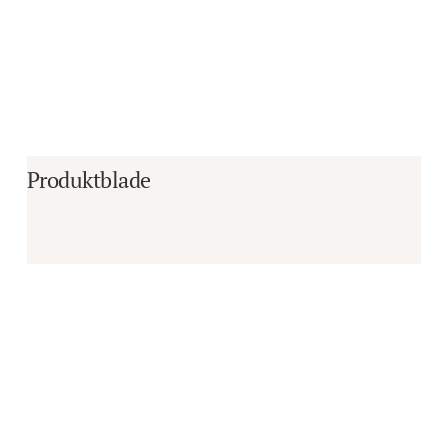
Produktblade
Er du i tvivl om, hvorvidt det er det 
rigtige produkt til dine behov?
Vi sidder klar til at hjælpe dig med råd og 
vejledning!