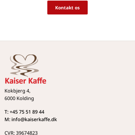
Kontakt os
Kokbjerg 4,
6000 Kolding
T: +45 75 51 89 44
M: info
@kaiserkaffe.dk
CVR: 39674823