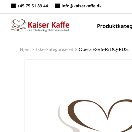
Fortsæt
+45 75 51 89 44
info@kaiserkaffe.dk
til
indhold
Produktkateg
Hjem
Ikke-kategoriseret
Opera ESB6-R/DQ-RUS.