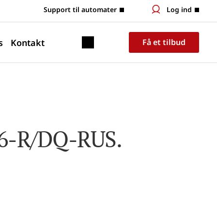
 Support til automater
Log ind
s
Kontakt
Få et tilbud
6-R/DQ-RUS.