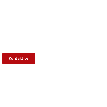
m, hvorvidt det er det rigtige 
ukt til dine behov?
l at hjælpe dig med råd og vejledning!
Kontakt os