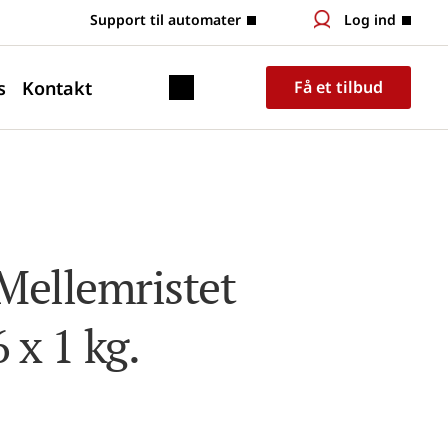
 Support til automater
Log ind
s
Kontakt
Få et tilbud
Mellemristet 
 x 1 kg.