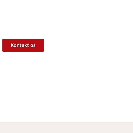
m, hvorvidt det er det rigtige 
ukt til dine behov?
l at hjælpe dig med råd og vejledning!
Kontakt os