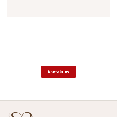
Er du i tvivl om, hvorvidt det er det 
rigtige produkt til dine behov?
Vi sidder klar til at hjælpe dig med råd og 
vejledning!
Kontakt os