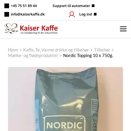
Fortsæt
+45 75 51 89 44
 Support til automater
til
indhold
info@kaiserkaffe.dk
Log ind
Hjem
Kaffe, Te, Varme drikke og tilbehør
Tilbehør
Mælke- og flødeprodukter
Nordic Topping 10 x 750g.