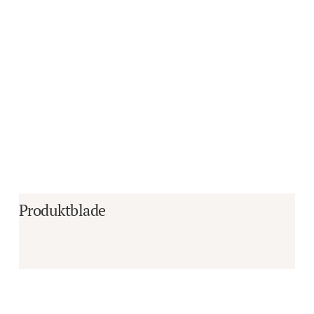
Produktblade
Er du i tvivl om, hvorvidt det er det 