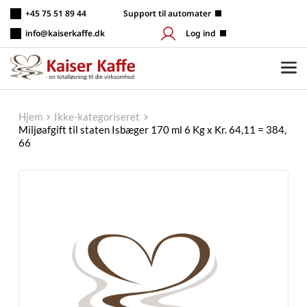
Fortsæt
+45 75 51 89 44
 Support til automater
til
indhold
info@kaiserkaffe.dk
Log ind
Hjem
Ikke-kategoriseret
Miljøafgift til staten Isbæger 170 ml 6 Kg x Kr. 64,11 = 384,
66