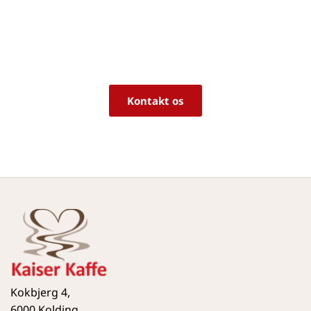
rigtige produkt til dine behov?
Vi sidder klar til at hjælpe dig med råd og 
vejledning!
Kontakt os
Kokbjerg 4,
6000 Kolding