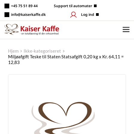
Fortsæt
+45 75 51 89 44
 Support til automater
til
indhold
info@kaiserkaffe.dk
Log ind
Hjem
Ikke-kategoriseret
Miljøafgift Teske til Staten Statsafgift 0,20 kg x Kr. 64,11 =
12,83