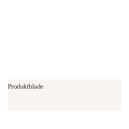
Produktblade
Er du i tvivl om, hvorvidt det er det 