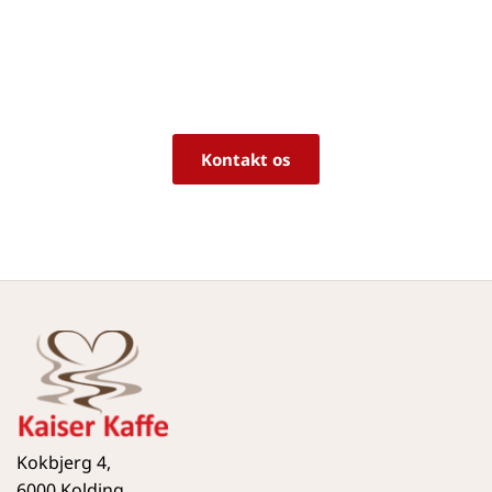
rigtige produkt til dine behov?
Vi sidder klar til at hjælpe dig med råd og 
vejledning!
Kontakt os
Kokbjerg 4,
6000 Kolding