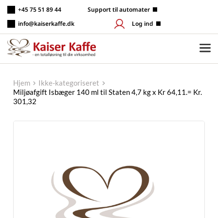
Fortsæt
+45 75 51 89 44
 Support til automater
til
indhold
info@kaiserkaffe.dk
Log ind
Hjem
Ikke-kategoriseret
Miljøafgift Isbæger 140 ml til Staten 4,7 kg x Kr 64,11.= Kr.
301,32