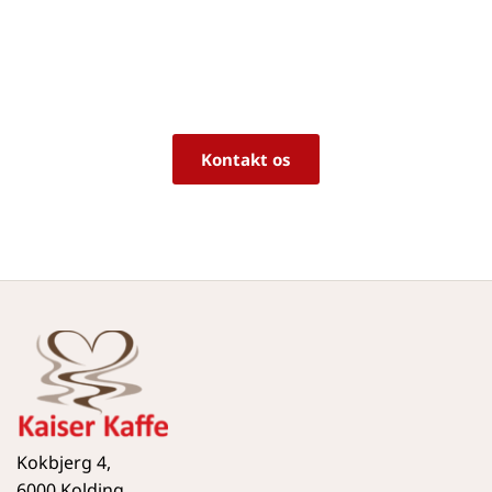
rigtige produkt til dine behov?
Vi sidder klar til at hjælpe dig med råd og 
vejledning!
Kontakt os
Kokbjerg 4,
6000 Kolding