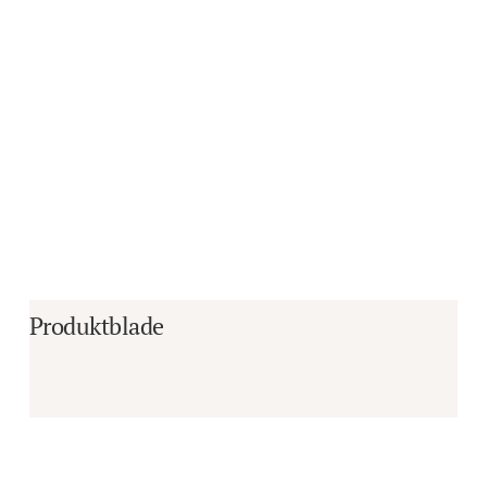
Produktblade
Er du i tvivl om, hvorvidt det er det 