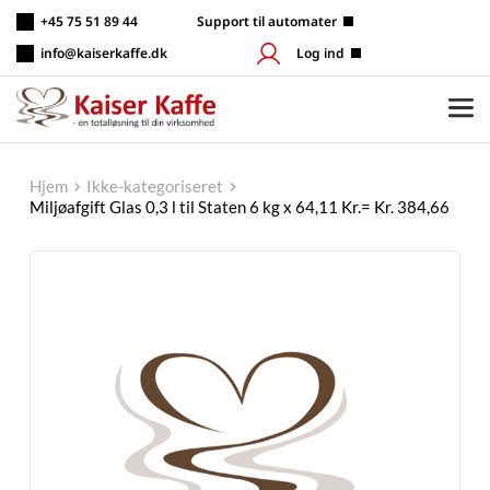
Fortsæt
+45 75 51 89 44
 Support til automater
til
indhold
info@kaiserkaffe.dk
Log ind
Hjem
Ikke-kategoriseret
Miljøafgift Glas 0,3 l til Staten 6 kg x 64,11 Kr.= Kr. 384,66