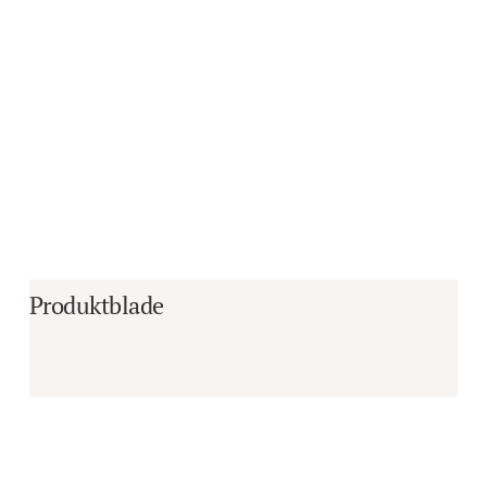
Produktblade
Er du i tvivl om, hvorvidt det er det 
rigtige produkt til dine behov?