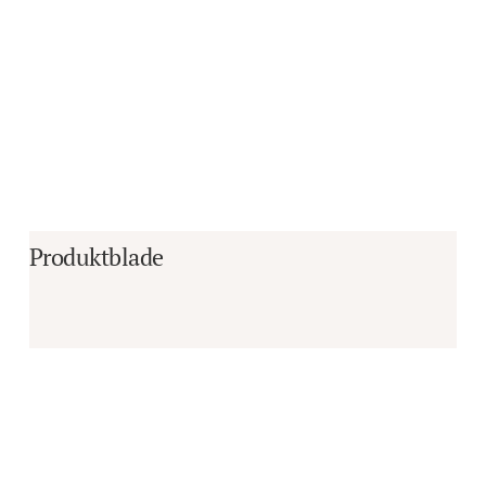
Produktblade
Er du i tvivl om, hvorvidt det er det 
rigtige produkt til dine behov?