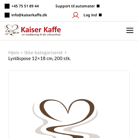
Fortsæt
+45 75 51 89 44
 Support til automater
til
indhold
info@kaiserkaffe.dk
Log ind
Hjem
Ikke-kategoriseret
Lynlåspose 12×18 cm, 200 stk.