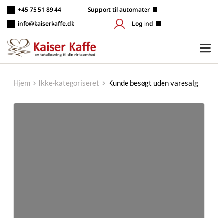
Fortsæt
+45 75 51 89 44
 Support til automater
til
indhold
info@kaiserkaffe.dk
Log ind
Hjem
Ikke-kategoriseret
Kunde besøgt uden varesalg