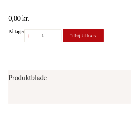
0,00
kr.
Kunde
På lager
Tilføj til kurv
besøgt
uden
varesalg
antal
Produktblade
Er du i tvivl om, hvorvidt det er det 
rigtige produkt til dine behov?