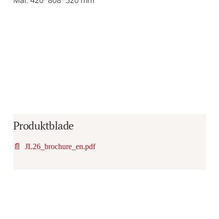
Produktblade
📄
JL26_brochure_en.pdf
Er du i tvivl om, hvorvidt det er det 
rigtige produkt til dine behov?