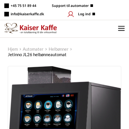
Fortsæt
+45 75 51 89 44
 Support til automater
til
indhold
info@kaiserkaffe.dk
Log ind
Hjem
Automater
Helbønner
Jetinno JL26 helbønneautomat