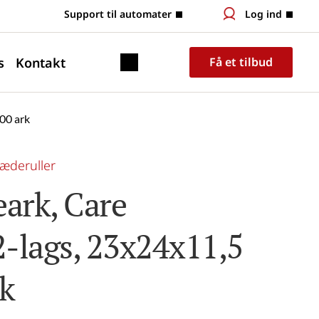
 Support til automater
Log ind
s
Kontakt
Få et tilbud
00 ark
æderuller
rk, Care 
2-lags, 23x24x11,5 
rk