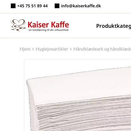
Fortsæt
+45 75 51 89 44
info@kaiserkaffe.dk
til
indhold
Produktkateg
Hjem
Hygiejneartikler
Håndklædeark og håndklæde