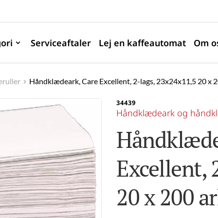
ori
Serviceaftaler
Lej en kaffeautomat
Om o
ruller
Håndklædeark, Care Excellent, 2-lags, 23x24x11,5 20 x 2
34439
Håndklædeark og håndkl
Håndklædea
Excellent, 
20 x 200 a