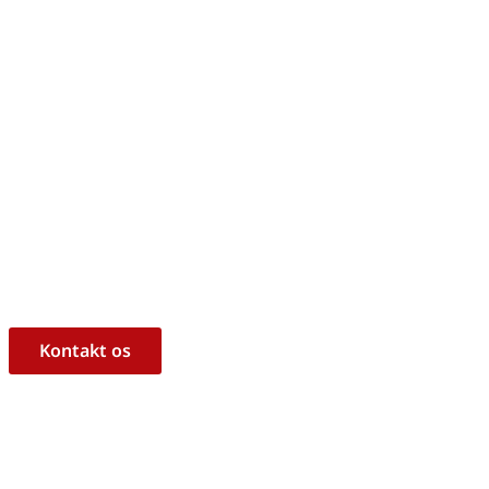
m, hvorvidt det er det rigtige 
ukt til dine behov?
l at hjælpe dig med råd og vejledning!
Kontakt os