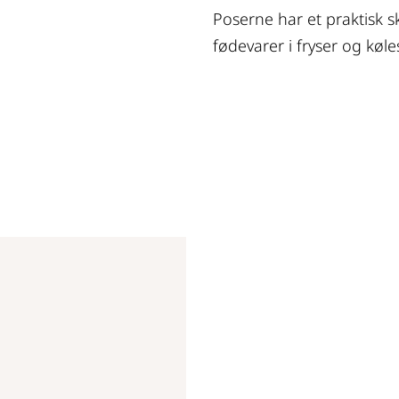
Poserne har et praktisk sk
fødevarer i fryser og køle
Er du i tvivl o