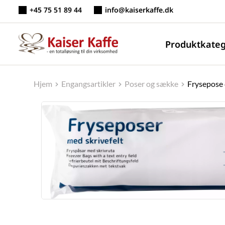
Fortsæt
+45 75 51 89 44
info@kaiserkaffe.dk
til
indhold
Produktkateg
Hjem
Engangsartikler
Poser og sække
Frysepose 4