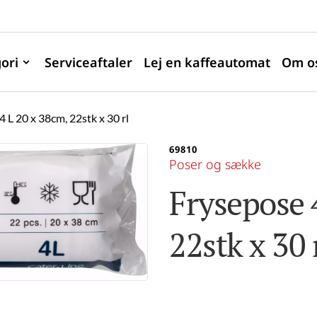
ori
Serviceaftaler
Lej en kaffeautomat
Om o
 L 20 x 38cm, 22stk x 30 rl
69810
Poser og sække
Frysepose 4
22stk x 30 