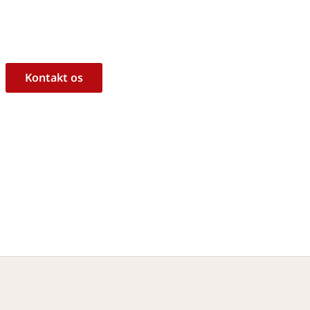
ukt til dine behov?
l at hjælpe dig med råd og vejledning!
Kontakt os