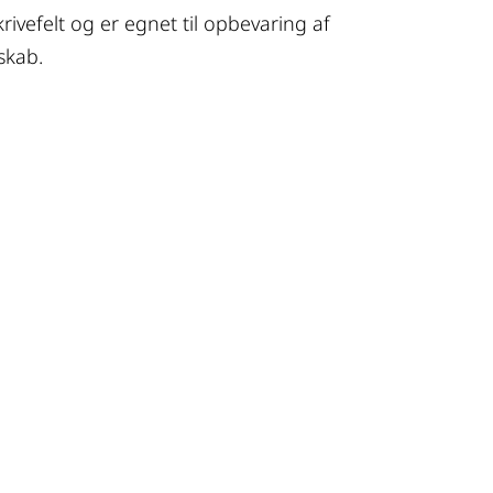
rivefelt og er egnet til opbevaring af
skab.
m, hvorvidt det er det rigtige 