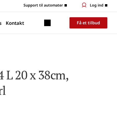
 Support til automater
Log ind
s
Kontakt
Få et tilbud
 L 20 x 38cm,  
rl