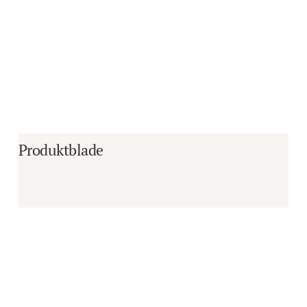
Produktblade
Er du i tvivl om, hvorvidt det er det 
rigtige produkt til dine behov?
Vi sidder klar til at hjælpe dig med råd og 