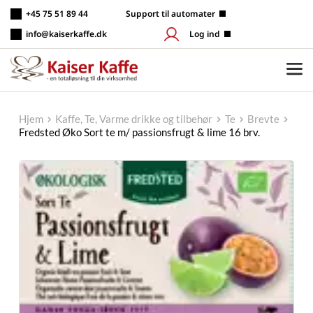
Fortsæt
+45 75 51 89 44
 Support til automater
til
indhold
info@kaiserkaffe.dk
Log ind
Hjem
Kaffe, Te, Varme drikke og tilbehør
Te
Brevte
Fredsted Øko Sort te m/ passionsfrugt & lime 16 brv.