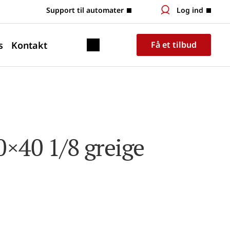
 Support til automater
Log ind
s
Kontakt
Få et tilbud
×40 1/8 greige 