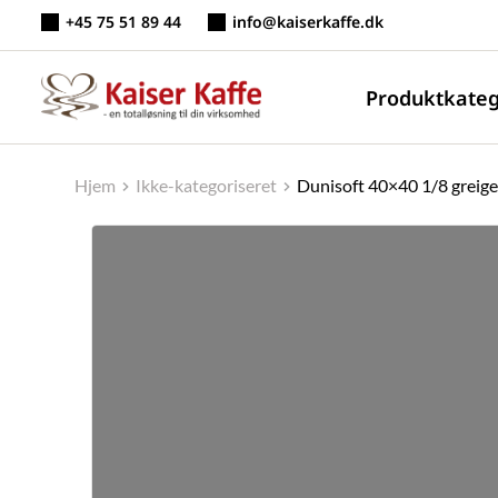
Fortsæt
+45 75 51 89 44
info@kaiserkaffe.dk
til
indhold
Produktkateg
Hjem
Ikke-kategoriseret
Dunisoft 40×40 1/8 greige