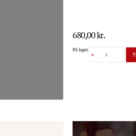
680,00
kr.
Dunisoft
På lager
T
40x40
1/8
greige
60stk
antal