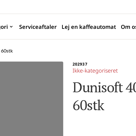
ori
Serviceaftaler
Lej en kaffeautomat
Om o
 60stk
202937
Ikke-kategoriseret
Dunisoft 40
60stk