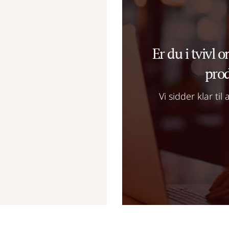
Er du i tvivl o
prod
Vi sidder klar ti