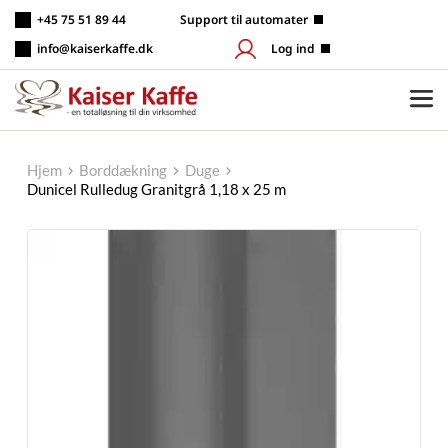
Fortsæt
+45 75 51 89 44
 Support til automater
til
indhold
info@kaiserkaffe.dk
Log ind
Hjem
Borddækning
Duge
Dunicel Rulledug Granitgrå 1,18 x 25 m