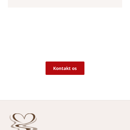
Er du i tvivl om, hvorvidt det er det 
rigtige produkt til dine behov?
Vi sidder klar til at hjælpe dig med råd og 
vejledning!
Kontakt os