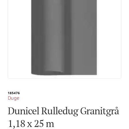
185476
Duge
Dunicel Rulledug Granitgrå 
1,18 x 25 m