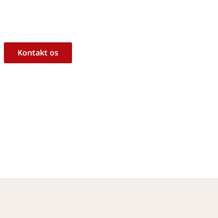
ukt til dine behov?
l at hjælpe dig med råd og vejledning!
Kontakt os