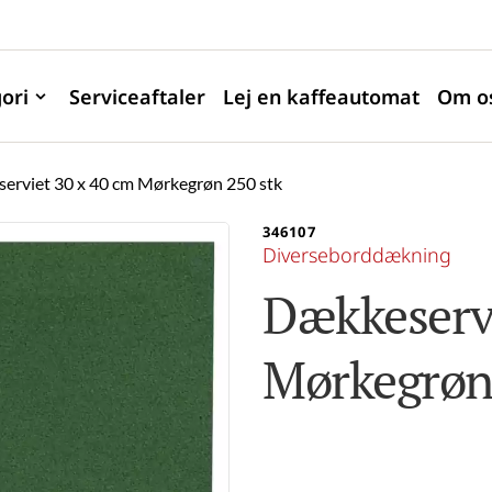
ori
Serviceaftaler
Lej en kaffeautomat
Om o
erviet 30 x 40 cm Mørkegrøn 250 stk
346107
Diverseborddækning
Dækkeservi
Mørkegrøn  