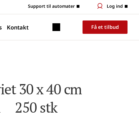
 Support til automater
Log ind
s
Kontakt
Få et tilbud
et 30 x 40 cm 
   250 stk