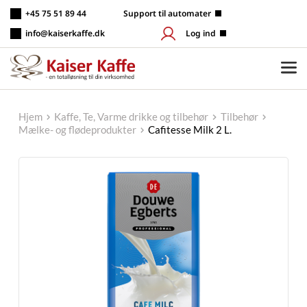
Fortsæt
+45 75 51 89 44
 Support til automater
til
indhold
info@kaiserkaffe.dk
Log ind
Hjem
Kaffe, Te, Varme drikke og tilbehør
Tilbehør
Mælke- og flødeprodukter
Cafitesse Milk 2 L.