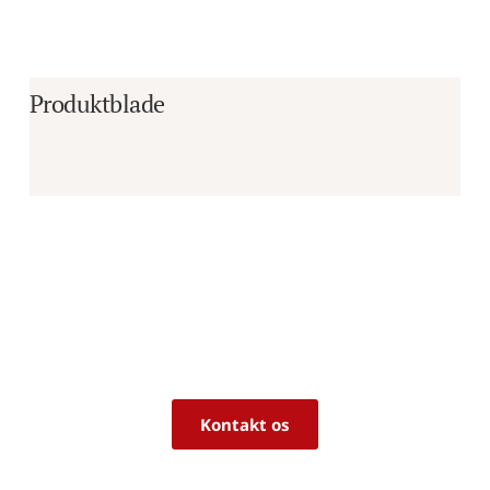
Produktblade
Er du i tvivl om, hvorvidt det er det 
rigtige produkt til dine behov?
Vi sidder klar til at hjælpe dig med råd og 
vejledning!
Kontakt os