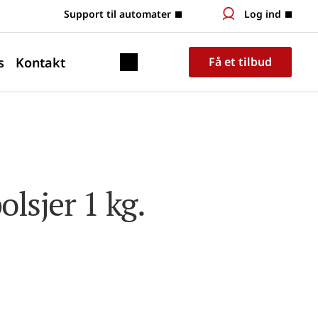
 Support til automater
Log ind
s
Kontakt
Få et tilbud
lsjer 1 kg.