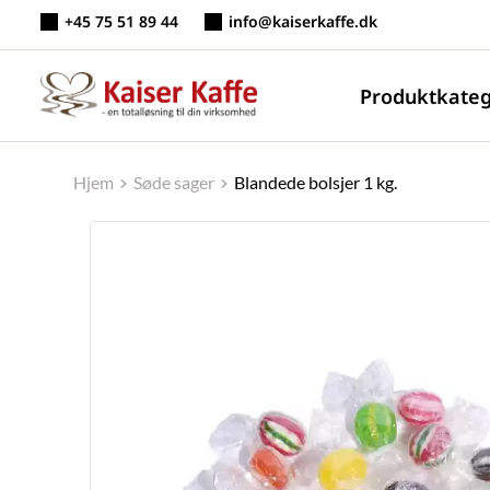
Fortsæt
+45 75 51 89 44
info@kaiserkaffe.dk
til
indhold
Produktkateg
Hjem
Søde sager
Blandede bolsjer 1 kg.