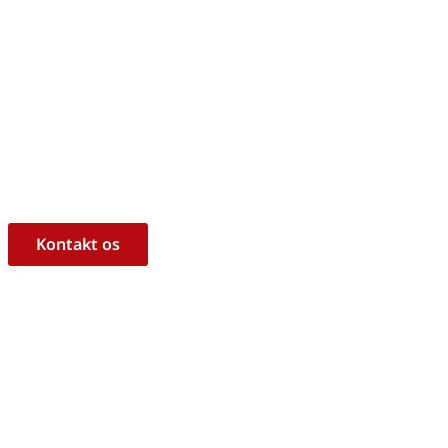
m, hvorvidt det er det rigtige 
ukt til dine behov?
l at hjælpe dig med råd og vejledning!
Kontakt os