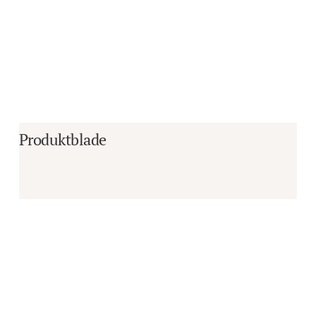
Produktblade
Er du i tvivl om, hvorvidt det er det 
rigtige produkt til dine behov?
Vi sidder klar til at hjælpe dig med råd og 
vejledning!