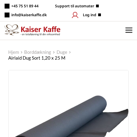
Fortsæt
+45 75 51 89 44
 Support til automater
til
indhold
info@kaiserkaffe.dk
Log ind
Hjem
Borddækning
Duge
Airlaid Dug Sort 1,20 x 25 M